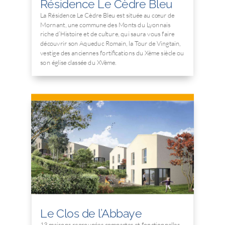
Résidence Le Cèdre Bleu
La Résidence Le Cèdre Bleu est située au cœur de
Mornant, une commune des Monts du Lyonnais
riche d’Histoire et de culture, qui saura vous faire
découvrir son Aqueduc Romain, la Tour de Vingtain,
vestige des anciennes fortifications du Xème siècle ou
son église classée du XVème.
Le Clos de l’Abbaye
13 maisons regroupées compactes et fonctionnelles